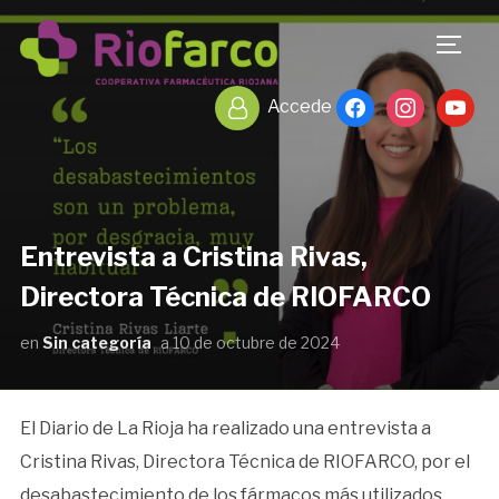
TOGG
facebook
instagram
youtub
Accede
Entrevista a Cristina Rivas,
Directora Técnica de RIOFARCO
en
Sin categoría
a
10 de octubre de 2024
El Diario de La Rioja ha realizado una entrevista a
Cristina Rivas, Directora Técnica de RIOFARCO, por el
desabastecimiento de los fármacos más utilizados