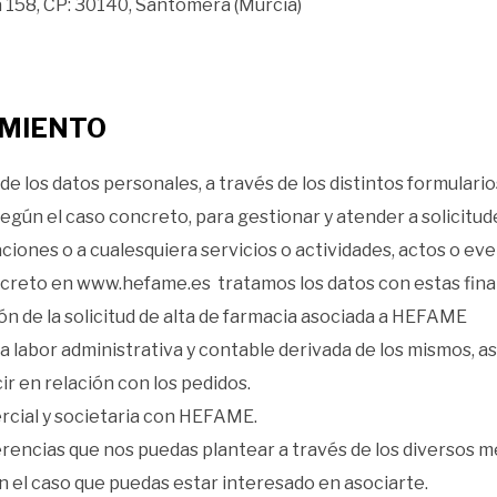
 158, CP: 30140, Santomera (Murcia)
AMIENTO
o de los datos personales, a través de los distintos formula
según el caso concreto, para gestionar y atender a solicitud
caciones o a cualesquiera servicios o actividades, actos o e
reto en www.hefame.es tratamos los datos con estas final
ión de la solicitud de alta de farmacia asociada a HEFAME
la labor administrativa y contable derivada de los mismos, a
r en relación con los pedidos.
rcial y societaria con HEFAME.
erencias que nos puedas plantear a través de los diversos 
n el caso que puedas estar interesado en asociarte.