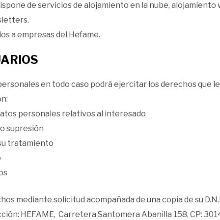
dispone de servicios de alojamiento en la nube, alojamiento
letters.
dos a empresas del Hefame.
UARIOS
 personales en todo caso podrá ejercitar los derechos que l
on:
datos personales relativos al interesado
 o supresión
 su tratamiento
o
tos
chos mediante solicitud acompañada de una copia de su D.N.I,
irección: HEFAME, Carretera Santomera Abanilla 158, CP: 30