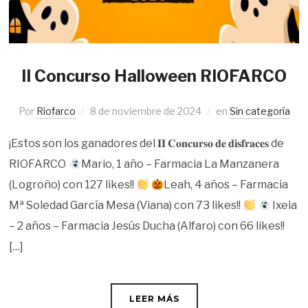
II Concurso Halloween RIOFARCO
Por
Riofarco
8 de noviembre de 2024
en
Sin categoría
¡Estos son los ganadores del 𝐈𝐈 𝐂𝐨𝐧𝐜𝐮𝐫𝐬𝐨 𝐝𝐞 𝐝𝐢𝐬𝐟𝐫𝐚𝐜𝐞𝐬 de
RIOFARCO
Mario, 1 año – Farmacia La Manzanera
(Logroño) con 127 likes!!
Leah, 4 años – Farmacia
Mª Soledad García Mesa (Viana) con 73 likes!!
Ixeia
– 2 años – Farmacia Jesús Ducha (Alfaro) con 66 likes!!
[…]
LEER MÁS