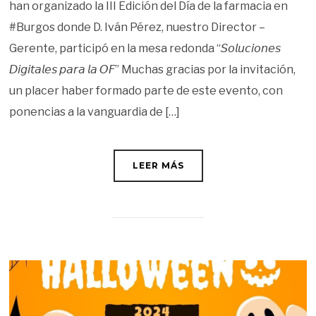
han organizado la III Edición del Día de la farmacia en
#Burgos donde D. Iván Pérez, nuestro Director –
Gerente, participó en la mesa redonda “𝘚𝘰𝘭𝘶𝘤𝘪𝘰𝘯𝘦𝘴
𝘋𝘪𝘨𝘪𝘵𝘢𝘭𝘦𝘴 𝘱𝘢𝘳𝘢 𝘭𝘢 𝘖𝘍” Muchas gracias por la invitación,
un placer haber formado parte de este evento, con
ponencias a la vanguardia de […]
LEER MÁS