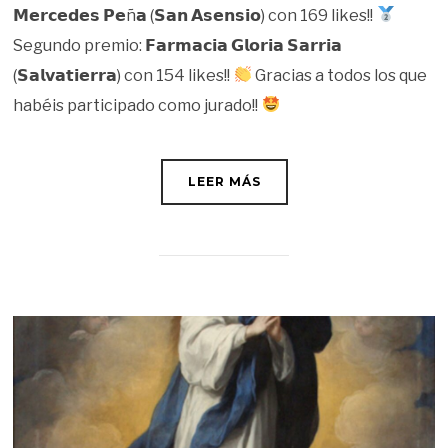
𝗠𝗲𝗿𝗰𝗲𝗱𝗲𝘀 𝗣𝗲ñ𝗮 (𝗦𝗮𝗻 𝗔𝘀𝗲𝗻𝘀𝗶𝗼) con 169 likes!!
Segundo premio: 𝗙𝗮𝗿𝗺𝗮𝗰𝗶𝗮 𝗚𝗹𝗼𝗿𝗶𝗮 𝗦𝗮𝗿𝗿𝗶𝗮
(𝗦𝗮𝗹𝘃𝗮𝘁𝗶𝗲𝗿𝗿𝗮) con 154 likes!!
Gracias a todos los que
habéis participado como jurado!!
LEER MÁS