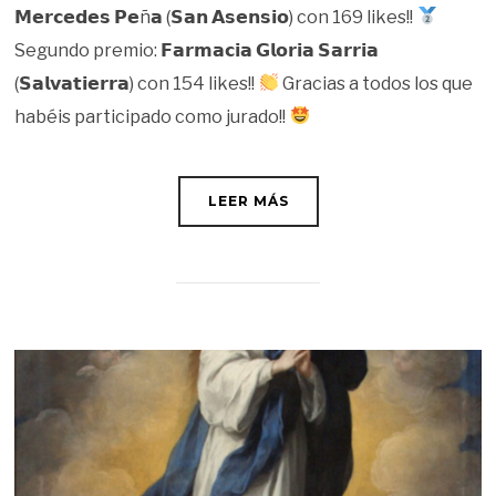
𝗠𝗲𝗿𝗰𝗲𝗱𝗲𝘀 𝗣𝗲ñ𝗮 (𝗦𝗮𝗻 𝗔𝘀𝗲𝗻𝘀𝗶𝗼) con 169 likes!!
Segundo premio: 𝗙𝗮𝗿𝗺𝗮𝗰𝗶𝗮 𝗚𝗹𝗼𝗿𝗶𝗮 𝗦𝗮𝗿𝗿𝗶𝗮
(𝗦𝗮𝗹𝘃𝗮𝘁𝗶𝗲𝗿𝗿𝗮) con 154 likes!!
Gracias a todos los que
habéis participado como jurado!!
LEER MÁS