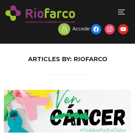
TOGG
facebook
instagram
youtub
Accede
ARTICLES BY: RIOFARCO