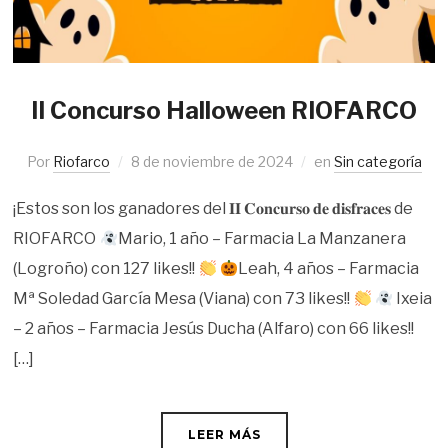
II Concurso Halloween RIOFARCO
Por
Riofarco
8 de noviembre de 2024
en
Sin categoría
¡Estos son los ganadores del 𝐈𝐈 𝐂𝐨𝐧𝐜𝐮𝐫𝐬𝐨 𝐝𝐞 𝐝𝐢𝐬𝐟𝐫𝐚𝐜𝐞𝐬 de
RIOFARCO
Mario, 1 año – Farmacia La Manzanera
(Logroño) con 127 likes!!
Leah, 4 años – Farmacia
Mª Soledad García Mesa (Viana) con 73 likes!!
Ixeia
– 2 años – Farmacia Jesús Ducha (Alfaro) con 66 likes!!
[…]
LEER MÁS