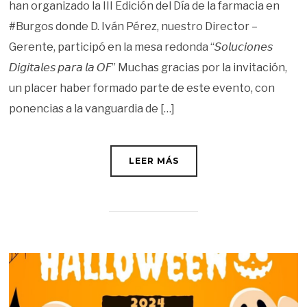
han organizado la III Edición del Día de la farmacia en
#Burgos donde D. Iván Pérez, nuestro Director –
Gerente, participó en la mesa redonda “𝘚𝘰𝘭𝘶𝘤𝘪𝘰𝘯𝘦𝘴
𝘋𝘪𝘨𝘪𝘵𝘢𝘭𝘦𝘴 𝘱𝘢𝘳𝘢 𝘭𝘢 𝘖𝘍” Muchas gracias por la invitación,
un placer haber formado parte de este evento, con
ponencias a la vanguardia de […]
LEER MÁS